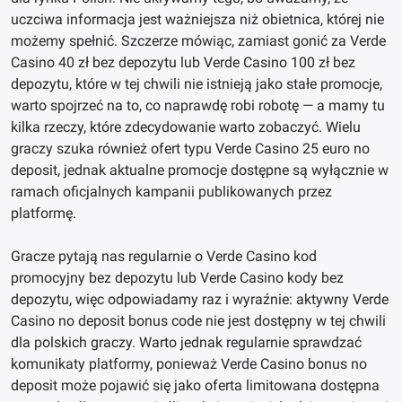
uczciwa informacja jest ważniejsza niż obietnica, której nie
możemy spełnić. Szczerze mówiąc, zamiast gonić za Verde
Casino 40 zł bez depozytu lub Verde Casino 100 zł bez
depozytu, które w tej chwili nie istnieją jako stałe promocje,
warto spojrzeć na to, co naprawdę robi robotę — a mamy tu
kilka rzeczy, które zdecydowanie warto zobaczyć. Wielu
graczy szuka również ofert typu Verde Casino 25 euro no
deposit, jednak aktualne promocje dostępne są wyłącznie w
ramach oficjalnych kampanii publikowanych przez
platformę.
Gracze pytają nas regularnie o Verde Casino kod
promocyjny bez depozytu lub Verde Casino kody bez
depozytu, więc odpowiadamy raz i wyraźnie: aktywny Verde
Casino no deposit bonus code nie jest dostępny w tej chwili
dla polskich graczy. Warto jednak regularnie sprawdzać
komunikaty platformy, ponieważ Verde Casino bonus no
deposit może pojawić się jako oferta limitowana dostępna