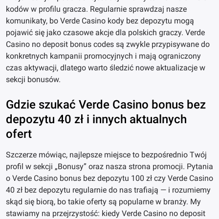
kodów w profilu gracza. Regularnie sprawdzaj nasze
komunikaty, bo Verde Casino kody bez depozytu mogą
pojawić się jako czasowe akcje dla polskich graczy. Verde
Casino no deposit bonus codes są zwykle przypisywane do
konkretnych kampanii promocyjnych i mają ograniczony
czas aktywacji, dlatego warto śledzić nowe aktualizacje w
sekcji bonusów.
Gdzie szukać Verde Casino bonus bez
depozytu 40 zł i innych aktualnych
ofert
Szczerze mówiąc, najlepsze miejsce to bezpośrednio Twój
profil w sekcji „Bonusy” oraz nasza strona promocji. Pytania
o Verde Casino bonus bez depozytu 100 zł czy Verde Casino
40 zł bez depozytu regularnie do nas trafiają — i rozumiemy
skąd się biorą, bo takie oferty są popularne w branży. My
stawiamy na przejrzystość: kiedy Verde Casino no deposit